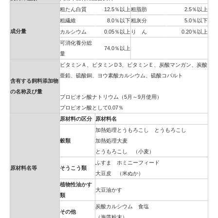
粗たん白質
12.5％以上
粗脂肪
2.5％以上
粗繊維
8.0％以下
粗灰分
5.0％以下
成分量
カルシウム
0.05％以上
り ん
0.20％以上
可消化養分総
74.0％以上
量
ビタミンＡ、ビタミンＤ3、ビタミンＥ、炭酸マンガン、炭酸
亜鉛、硫酸銅、ヨウ素酸カルシウム、硫酸コバルト
含有する飼料添加物
の名称及び量
プロピオン酸ナトリウム（5月～9月使用）
プロピオン酸として0.07％
原材料の区分
原材料名
加熱処理とうもろこし とうもろこし
穀類
加熱処理大麦
とうもろこし （小麦）
ふすま ホミニーフィード
原材料名等
そうこう類
大豆皮 （米ぬか）
植物性油かす
大豆油かす
類
炭酸カルシウム 食塩
その他
（海藻粉末）