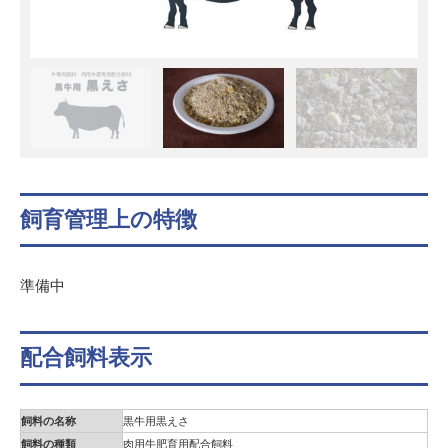
飼育管理上の特徴
準備中
配合飼料表示
飼料の名称
黒牛用黒えさ
飼料の種類
肉用牛肥育用配合飼料