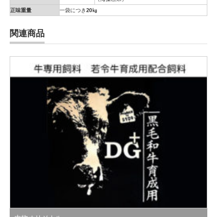
正味重量
一袋につき
20㎏
関連商品